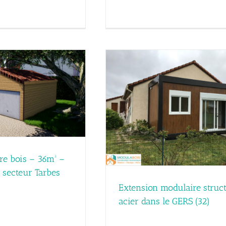
Construction d’un studio étu
toulouse (31)
odulaire structure acier dans le
Réalisations
GERS (32)
Réalisations
re bois – 36m² –
– secteur Tarbes
Extension modulaire struc
acier dans le GERS (32)