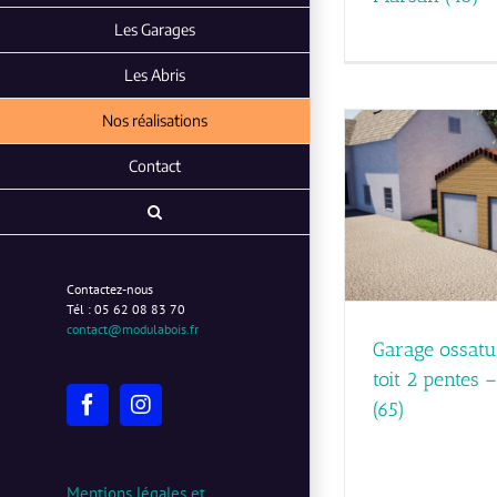
Les Garages
Les Abris
Nos réalisations
Contact
Garage ossature bois – 36m² – toit 2 pentes
– secteur Tarbes (65)
Extension m
Réalisations
Contactez-nous
Tél : 05 62 08 83 70
contact@modulabois.fr
Garage ossatu
toit 2 pentes 
(65)
Facebook
Instagram
Mentions légales et