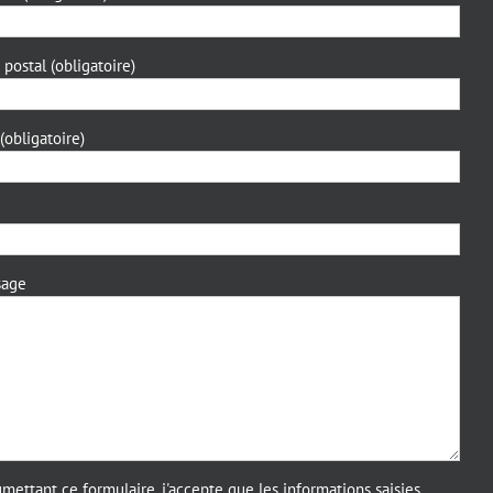
postal (obligatoire)
 (obligatoire)
sage
mettant ce formulaire, j'accepte que les informations saisies