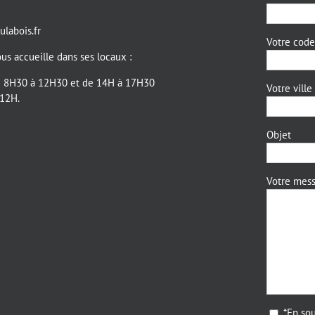
labois.fr
Votre code 
us accueille dans ses locaux :
de 8H30 à 12H30 et de 14H à 17H30
Votre ville
 12H.
Objet
Votre mes
*En sou