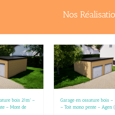
Nos Réalisati
ssature bois – 36m² – Toit mono
Garage en ossature bois –
pente – Agen (47)
double pentes – Pau
Réalisations
Réalisations
ature bois 21m² –
Garage en ossature bois –
te – Mont de
– Toit mono pente – Agen 