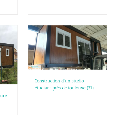
diant près de
Construction d’un studio
étudiant près de toulouse (31)
ture