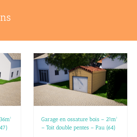
ons
 21m² – Toit
 (64)
 36m²
Garage en ossature bois – 21m²
(47)
– Toit double pentes – Pau (64)