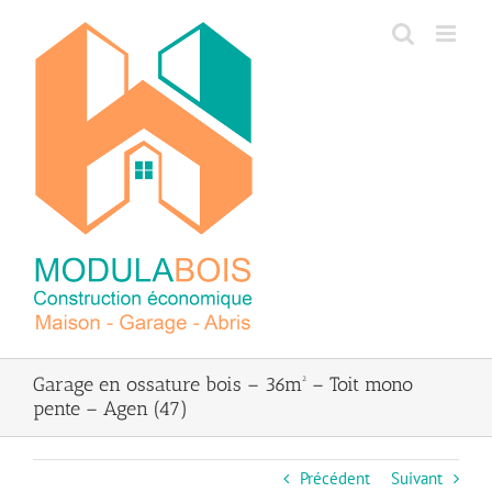
Passer
au
contenu
Garage en ossature bois – 36m² – Toit mono
pente – Agen (47)
Précédent
Suivant